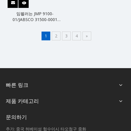
임펠러는 JMP 9100-
01/JABSCO 31500-0001
2999-0001/KASHIYAMA SP-
500을 대체합니다.
1
2
3
4
»
빠른 링크
제품 카테고리
문의하기
추가: 중국 허베이성 헝수이시 타오청구 중화