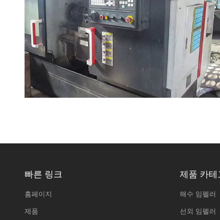
빠른 링크
제품 카테
홈페이지
해수 임펠러
제품
선외 임펠러