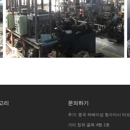
고리
문의하기
추가: 중국 허베이성 헝수이시 타
거리 칭위 골목 4행 2호