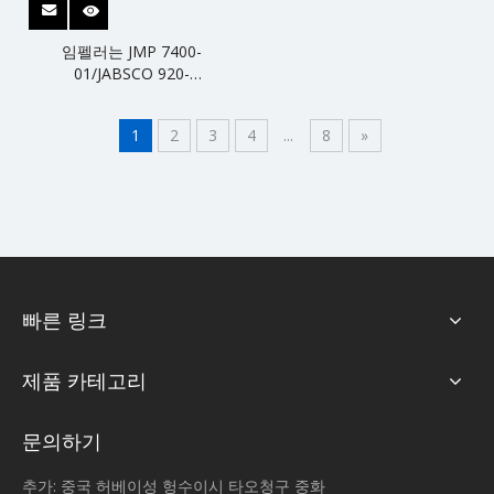
임펠러는 JMP 7400-
01/JABSCO 920-
0001/JOHNSON 09-
1028B/KASHIYAMA SP-
1
2
3
4
...
8
»
70/SHERWOOD 18200K를 대
체합니다.
빠른 링크
제품 카테고리
문의하기
추가: 중국 허베이성 헝수이시 타오청구 중화