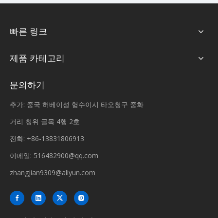
빠른 링크
제품 카테고리
문의하기
추가: 중국 허베이성 헝수이시 타오청구 중화
거리 칭위 골목 4행 2호
전화: +86-13831806913
이메일:
516482900@qq.com
zhangjian9309@aliyun.com