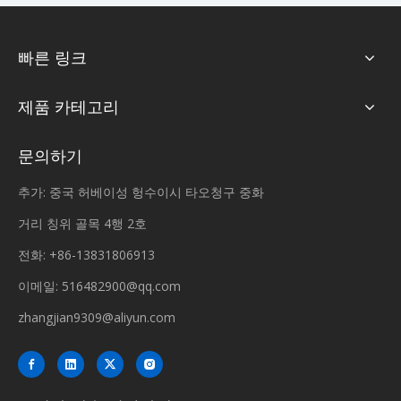
빠른 링크
제품 카테고리
문의하기
추가: 중국 허베이성 헝수이시 타오청구 중화
거리 칭위 골목 4행 2호
전화: +86-13831806913
이메일:
516482900@qq.com
zhangjian9309@aliyun.com