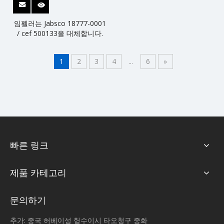
임펠러는 Jabsco 18777-0001
/ cef 500133을 대체합니다.
1
2
3
4
...
6
»
빠른 링크
제품 카테고리
문의하기
추가: 중국 허베이성 헝수이시 타오청구 중화