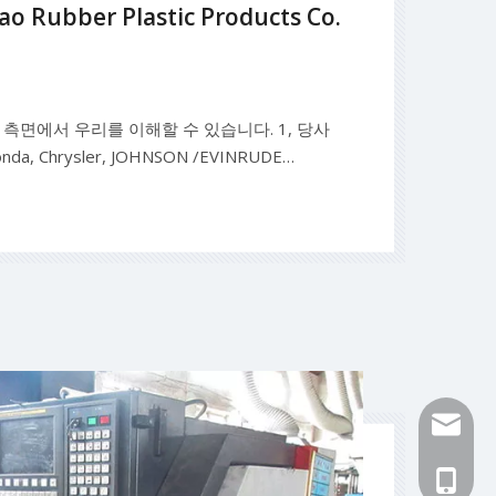
ao Rubber Plastic Products Co.
측면에서 우리를 이해할 수 있습니다. 1, 당사
da, Chrysler, JOHNSON /EVINRUDE
OHATSU용 내부 및 외부 유연한 임펠러 고무 오일
무 씰 고무 워터 스톱 스트립, 고무 가스켓. 기계
516482
+86-13