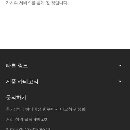
가치의 서비스를 받게 될 것입니다.
빠른 링크
제품 카테고리
문의하기
추가: 중국 허베이성 헝수이시 타오청구 중화
거리 칭위 골목 4행 2호
전화: +86-13831806913