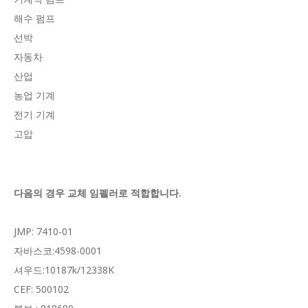
해수 펌프
선박
자동차
산업
농업 기계
전기 기계
고압
다음의 경우 교체 임펠러로 적합합니다.
JMP: 7410-01
자바스코:4598-0001
셔우드:10187k/12338K
CEF: 500102