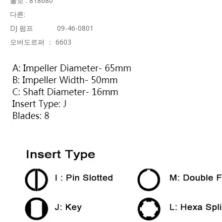
볼보 : 818680
다른:
DJ 펌프 09-46-0801
오버도르퍼 ： 6603