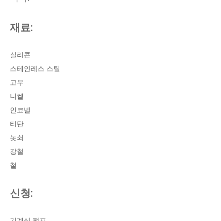
재료:
실리콘
스테인레스 스틸
고무
니켈
인코넬
티탄
놋쇠
강철
철
신청:
기계식 펌프